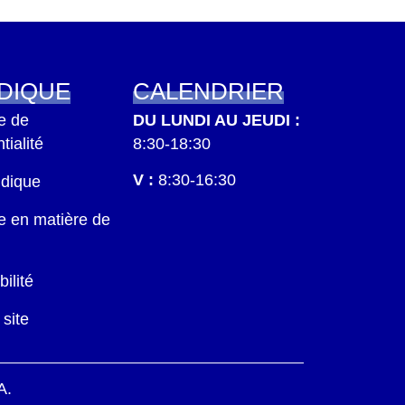
IDIQUE
CALENDRIER
ue de
DU LUNDI AU JEUDI :
tialité
8:30-18:30
V :
8:30-16:30
idique
ue en matière de
ilité
 site
A.