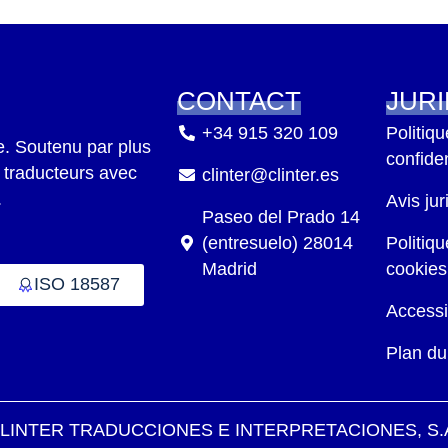
CONTACT
JUR
+34 915 320 109
Politiq
le. Soutenu par
plus
confiden
 traducteurs avec
clinter@clinter.es
.
Avis jur
Paseo del Prado 14
(entresuelo) 28014
Politiq
Madrid
cookies
ISO 18587
Accessib
Plan du
LINTER TRADUCCIONES E INTERPRETACIONES, S.