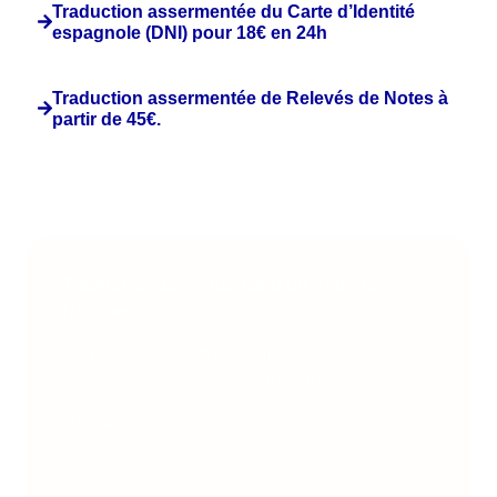
Traduction assermentée du Carte d’Identité
espagnole (DNI) pour 18€ en 24h
Traduction assermentée de Relevés de Notes à
partir de 45€.
Si vous ne trouvez pas le document que vous souhaitez
traduire dans la liste ci-dessus, notre équipe est prête à
vous aider à traduire d’autres types de documents:
Traduction assermentée d’un Acte de
Naissance
De
l’espagnol
vers
l’anglais
,
le
français
,
l’italien
et le
portugais
, et
viceversa
.
Demandez les prix.