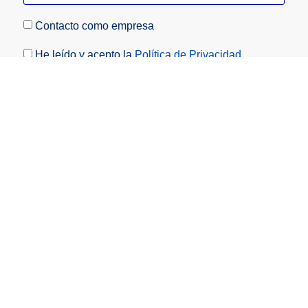
Contacto como empresa
He leído y acepto la
Política de Privacidad.
Acepto recibir la información que la entidad
considere oportuna enviarme por correo electrónico
(es posible darse de baja en cualquier momento).
Enviar
Nuestra agencia de traducción forma parte de las
siguientes asociaciones: