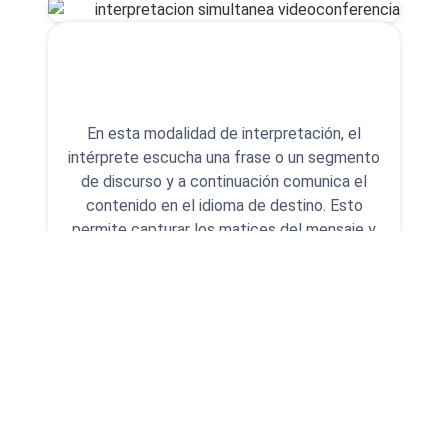
En esta modalidad de interpretación, el
intérprete escucha una frase o un segmento
de discurso y a continuación comunica el
contenido en el idioma de destino. Esto
permite capturar los matices del mensaje y
asegurarse de que no se pierde ningún
detalle crucial.
Tanto el ponente como el receptor tienen la
oportunidad de comunicarse de manera
efectiva, asegurando que el mensaje se
transmita sin malentendidos.
Esta modalidad permite una comunicación