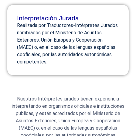
Interpretación Jurada
Realizada por Traductores-Intérpretes Jurados
Si
nombrados por el Ministerio de Asuntos
te
Exteriores, Unión Europea y Cooperación
enfrentas
(MAEC) o, en el caso de las lenguas españolas
a
cooficiales, por las autoridades autonómicas
un
competentes.
proceso
judicial
y
necesitas
comunicarte
Nuestros Intérpretes jurados tienen experiencia
de
interpretando en organismos oficiales e instituciones
manera
públicas, y están acreditados por el Ministerio de
precisa
Asuntos Exteriores, Unión Europea y Cooperación
y
(MAEC) o, en el caso de las lenguas españolas
fluida
cooficiales, por las autoridades autonómicas