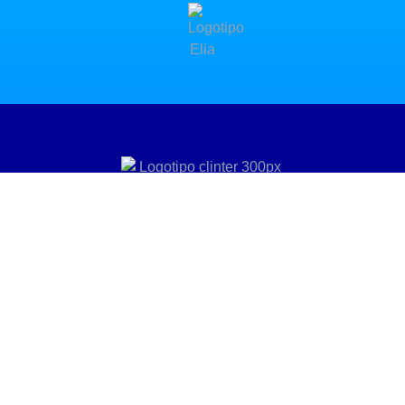
Tu agencia de traducción profesional. Respaldados
por
más de
180 años de trayectoria y un equipo de
traductores
titulados en
todos los
idiomas.
ISO 9001​
ISO 17100​
ISO 18587​