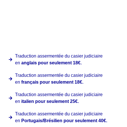
nationaux et internationaux
, c’est pourquoi vous
pourrez le recevoir chez vous en appliquant le tarif
correspondant selon la destination demandée.
Clinter a une
promotion spéciale
pour ce document à
condition qu’il soit émis par des institutions espagnoles
pour les langues suivantes :
Traduction assermentée du casier judiciaire
en
anglais pour seulement 18€.
Traduction assermentée du casier judiciaire
en
français pour seulement 18€.
Traduction assermentée du casier judiciaire
en
italien pour seulement 25€.
Traduction assermentée du casier judiciaire
en
Portugais/Brésilien pour seulement 40€.